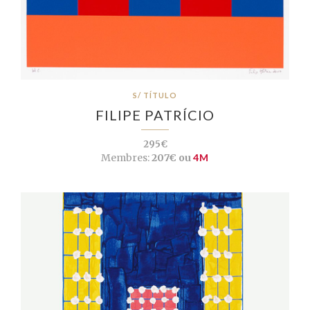
S/ TÍTULO
FILIPE PATRÍCIO
295€
Membres:
207€ ou
4M