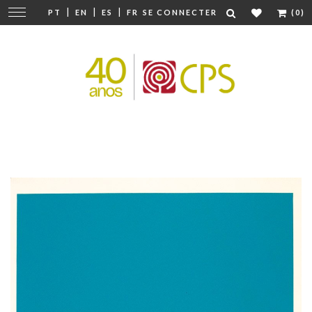
|
|
|
Modifier
PT
EN
ES
FR
SE CONNECTER
(0)
la
navigation