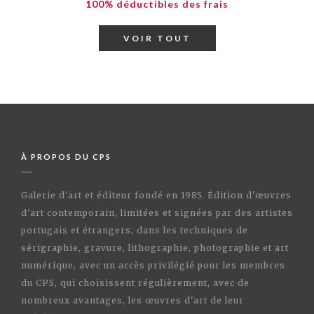
100% déductibles des frais
VOIR TOUT
À PROPOS DU CPS
Galerie d'art et éditeur fondé en 1985. Édition d'œuvres
d'art contemporain, limitées et signées par des artistes
portugais et étrangers, dans les techniques de
sérigraphie, gravure, lithographie, photographie et art
numérique, avec un accès privilégié pour les membres
du CPS, qui choisissent régulièrement, avec de
nombreux avantages, les œuvres d'art de leur