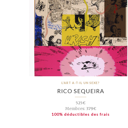
L'ART A-T-IL UN SEXE?
RICO SEQUEIRA
525€
Membres:
379€
100% déductibles des frais