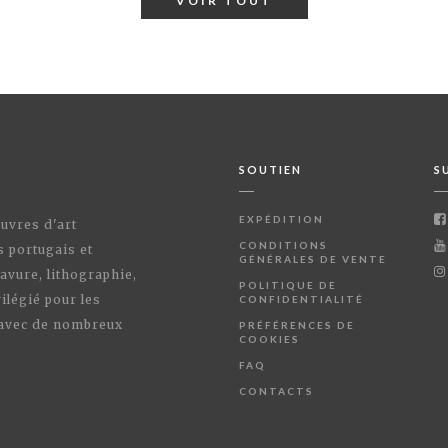
VOIR TOUT
SOUTIEN
S
EXPÉDITION
œuvres d'art
CONDITIONS
s portugais et
GÉNÉRALES DE VENTE
avure, lithographie,
POLITIQUE DE
ilégié pour les
CONFIDENTIALITÉ
 avec de nombreux
PRÉFÉRENCES DE
COOKIES
FAQ
CONTACTS