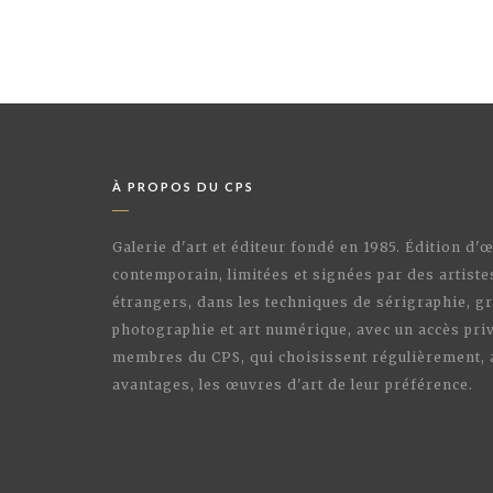
À PROPOS DU CPS
Galerie d'art et éditeur fondé en 1985. Édition d'
contemporain, limitées et signées par des artiste
étrangers, dans les techniques de sérigraphie, gr
photographie et art numérique, avec un accès priv
membres du CPS, qui choisissent régulièrement,
avantages, les œuvres d'art de leur préférence.