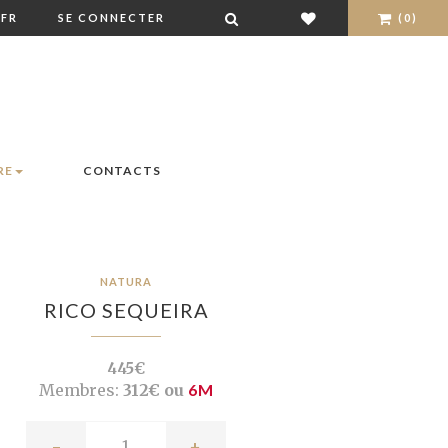
FR
SE CONNECTER
(0)
RE
CONTACTS
NATURA
RICO SEQUEIRA
445€
Membres:
312€ ou
6M
-
+