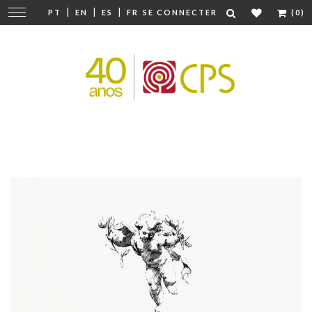
|
|
|
Modifier
PT
EN
ES
FR
SE CONNECTER
(0)
la
navigation