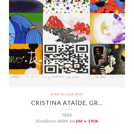
A ARTE LIGA-NOS
CRISTINA ATAÍDE, GR…
700€
Membres:
450€ ou
6M + 190€