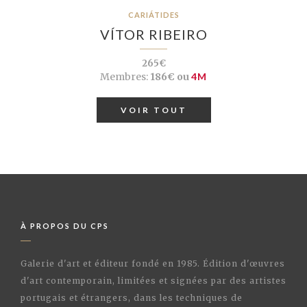
CARIÁTIDES
VÍTOR RIBEIRO
265€
Membres:
186€ ou
4M
VOIR TOUT
À PROPOS DU CPS
Galerie d'art et éditeur fondé en 1985. Édition d'œuvres
d'art contemporain, limitées et signées par des artistes
portugais et étrangers, dans les techniques de