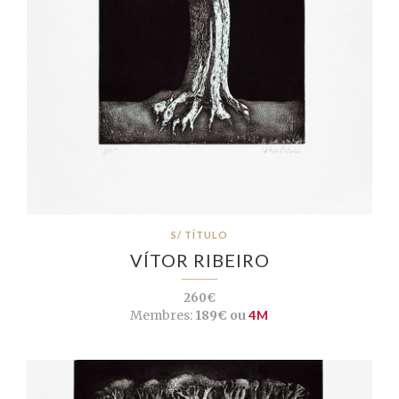
S/ TÍTULO
VÍTOR RIBEIRO
260€
Membres:
189€ ou
4M