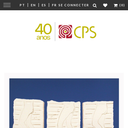
|
|
|
Modifier
PT
EN
ES
FR
SE CONNECTER
(0)
la
navigation