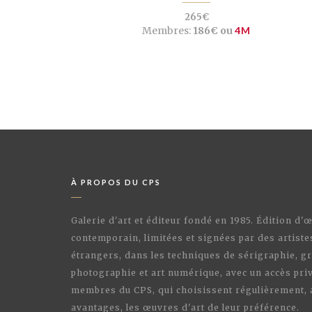
265€
Membres:
186€ ou
4M
À PROPOS DU CPS
Galerie d'art et éditeur fondé en 1985. Édition d'
contemporain, limitées et signées par des artiste
étrangers, dans les techniques de sérigraphie, gr
photographie et art numérique, avec un accès priv
membres du CPS, qui choisissent régulièrement,
avantages, les œuvres d'art de leur préférence.