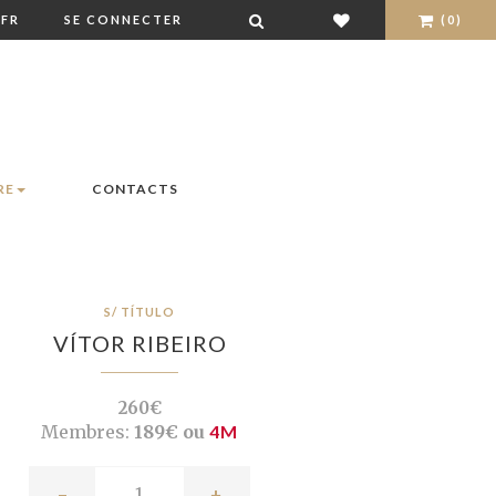
FR
SE CONNECTER
(0)
RE
CONTACTS
S/ TÍTULO
VÍTOR RIBEIRO
260€
Membres:
189€ ou
4M
-
+