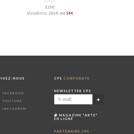
325€
Membres:
245€ ou
5M
UIVEZ-NOUS
CPS
CORPORATE
NEWSLETTER CPS
FACEBOOK
YOUTUBE
INSTAGRAM
MAGAZINE "ARTE"
EN LIGNE
PARTENAIRE CPS