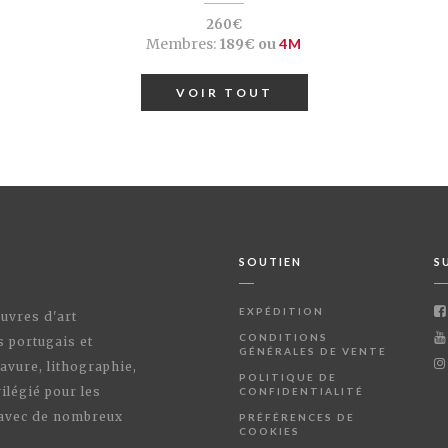
260€
Membres:
189€ ou
4M
VOIR TOUT
SOUTIEN
S
EXPÉDITION
œuvres d'art
CONDITIONS
s portugais et
GÉNÉRALES DE VENTE
avure, lithographie,
POLITIQUE DE
ilégié pour les
CONFIDENTIALITÉ
 avec de nombreux
PRÉFÉRENCES DE
COOKIES