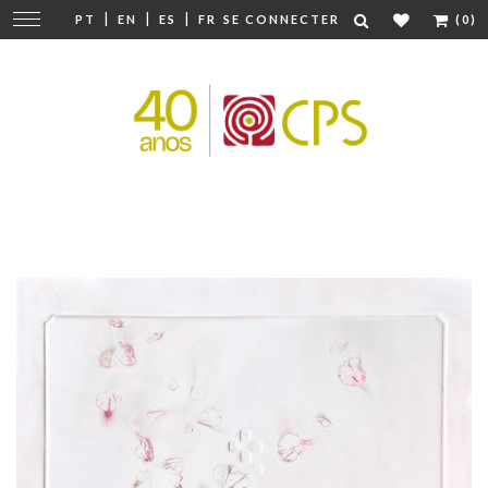
|
|
|
Modifier
PT
EN
ES
FR
SE CONNECTER
(0)
la
navigation