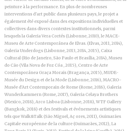
peinture à la performance. En plus de nombreuses
interventions d'art public dans plusieurs pays, le projet a
également été exposé dans des expositions individuelles et
collectives dans divers contextes institutionnels, parmi
lesquels la Galeria Vera Cortés (Lisbonne, 2010), le MACE-
Museu de Arte Contemporánea de Elvas. (Elvas, 2011, 2014),
Galeria Underdogs (Lisbonne, 2013, 2014, 2015), Caixa
Cultural (Rio de Janeiro, São Paulo et Brasília, 2014), Museu
do Cão (Vila Nova de Foz Cóa , 2015), Centro de Arte
Contemporánea Graça Morais (Bragança, 2015), MUDE-
Musée du Design et de la Mode (Lisbonne, 2016), MACRO-
Musée d'Art Contemporain de Rome (Rome, 2016), Galeria
Wunderkammern (Rome, 2017), Galeria Celaya Brothers
(Mexico, 2018), Arco Lisboa (Lisbonne, 2018), WTF Gallery
(Bangkok, 2018) et des festivals et événements artistiques
tels que Walk&Talk (São Miguel, Aç ores, 2011), Guimarães
Capitale européenne de la culture (Guimarães, 2012), La
Tour Paris 13 (Paris, 2013), Festival de la laine (Covilhã, 2014),