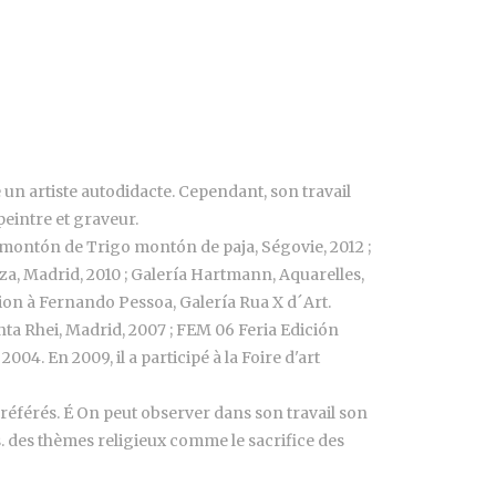
un artiste autodidacte. Cependant, son travail
peintre et graveur.
ía montón de Trigo montón de paja, Ségovie, 2012 ;
za, Madrid, 2010 ; Galería Hartmann, Aquarelles,
ation à Fernando Pessoa, Galería Rua X d´Art.
nta Rhei, Madrid, 2007 ; FEM 06 Feria Edición
04. En 2009, il a participé à la Foire d'art
s préférés. É On peut observer dans son travail son
. des thèmes religieux comme le sacrifice des