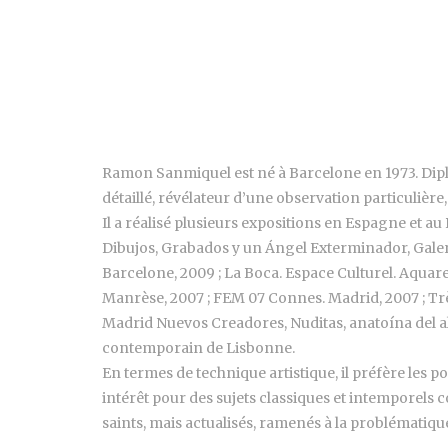
Ramon Sanmiquel est né à Barcelone en 1973. Diplô
détaillé, révélateur d’une observation particulière
Il a réalisé plusieurs expositions en Espagne et au
Dibujos, Grabados y un Ángel Exterminador, Galeri
Barcelone, 2009 ; La Boca. Espace Culturel. Aquare
Manrèse, 2007 ; FEM 07 Connes. Madrid, 2007 ; Très
Madrid Nuevos Creadores, Nuditas, anatoína del alma
contemporain de Lisbonne.
En termes de technique artistique, il préfère les po
intérêt pour des sujets classiques et intemporels
saints, mais actualisés, ramenés à la problématiq