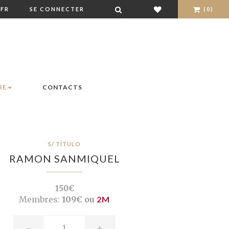
FR
SE CONNECTER
(0)
RE
CONTACTS
S/ TÍTULO
RAMON SANMIQUEL
150€
Membres:
109€ ou
2M
-
+