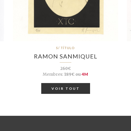
S/ TÍTULO
RAMON SANMIQUEL
260€
Membres:
189€ ou
4M
VOIR TOUT