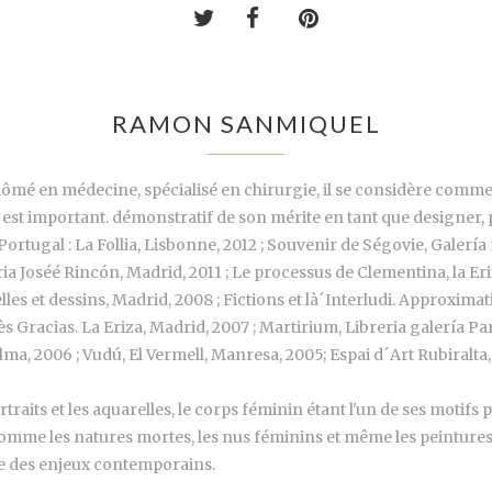
RAMON SANMIQUEL
mé en médecine, spécialisé en chirurgie, il se considère comme 
, est important. démonstratif de son mérite en tant que designer, 
 Portugal : La Follia, Lisbonne, 2012 ; Souvenir de Ségovie, Galer
a Joséé Rincón, Madrid, 2011 ; Le processus de Clementina, la Eri
lles et dessins, Madrid, 2008 ; Fictions et là´Interludi. Approxim
 Gracias. La Eriza, Madrid, 2007 ; Martirium, Libreria galería Pa
, 2006 ; Vudú, El Vermell, Manresa, 2005; Espai d´Art Rubiralta, 20
rtraits et les aquarelles, le corps féminin étant l'un de ses motif
 comme les natures mortes, les nus féminins et même les peintures
ue des enjeux contemporains.