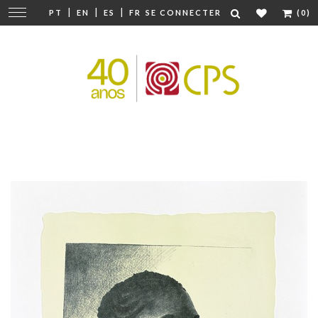
|
|
|
Modifier
PT
EN
ES
FR
SE CONNECTER
(0)
la
navigation