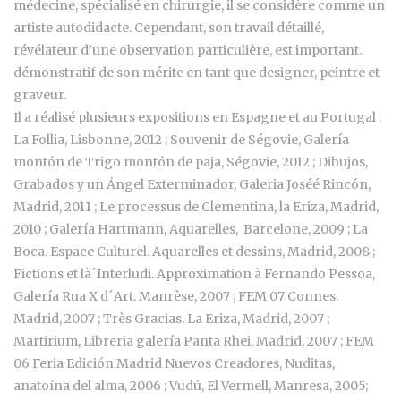
médecine, spécialisé en chirurgie, il se considère comme un
artiste autodidacte. Cependant, son travail détaillé,
révélateur d’une observation particulière, est important.
démonstratif de son mérite en tant que designer, peintre et
graveur.
Il a réalisé plusieurs expositions en Espagne et au Portugal :
La Follia, Lisbonne, 2012 ; Souvenir de Ségovie, Galería
montón de Trigo montón de paja, Ségovie, 2012 ; Dibujos,
Grabados y un Ángel Exterminador, Galeria Joséé Rincón,
Madrid, 2011 ; Le processus de Clementina, la Eriza, Madrid,
2010 ; Galería Hartmann, Aquarelles, Barcelone, 2009 ; La
Boca. Espace Culturel. Aquarelles et dessins, Madrid, 2008 ;
Fictions et là´Interludi. Approximation à Fernando Pessoa,
Galería Rua X d´Art. Manrèse, 2007 ; FEM 07 Connes.
Madrid, 2007 ; Très Gracias. La Eriza, Madrid, 2007 ;
Martirium, Libreria galería Panta Rhei, Madrid, 2007 ; FEM
06 Feria Edición Madrid Nuevos Creadores, Nuditas,
anatoína del alma, 2006 ; Vudú, El Vermell, Manresa, 2005;