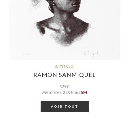
S/ TÍTULO
RAMON SANMIQUEL
325€
Membres:
239€ ou
5M
VOIR TOUT