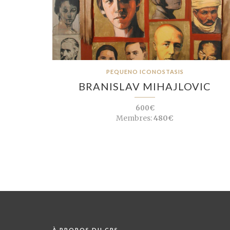
PEQUENO ICONOSTASIS
BRANISLAV MIHAJLOVIC
600€
Membres:
480€
À PROPOS DU CPS