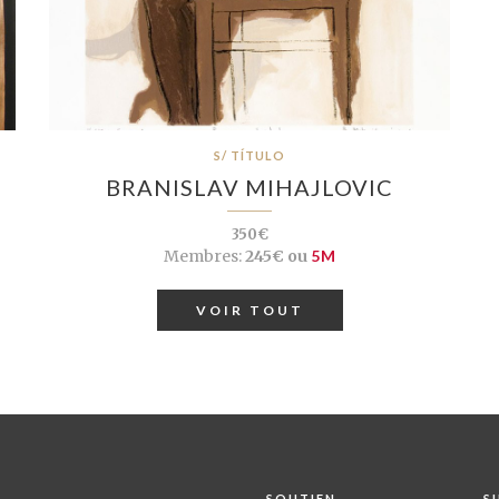
S/ TÍTULO
BRANISLAV MIHAJLOVIC
350€
Membres:
245€ ou
5M
VOIR TOUT
SOUTIEN
S