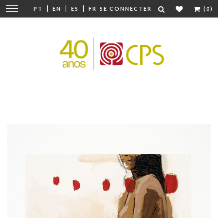
|
|
|
Modifier
PT
EN
ES
FR
SE CONNECTER
(0)
la
navigation