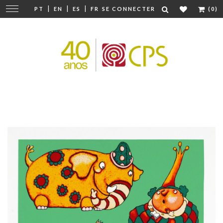
|
|
|
Modifier
PT
EN
ES
FR
SE CONNECTER
(0)
la
navigation