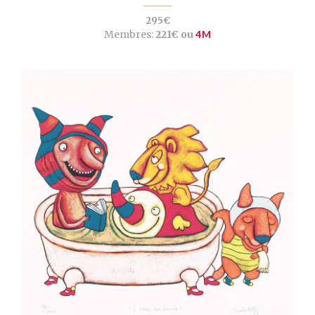
295€
Membres:
221€ ou
4M