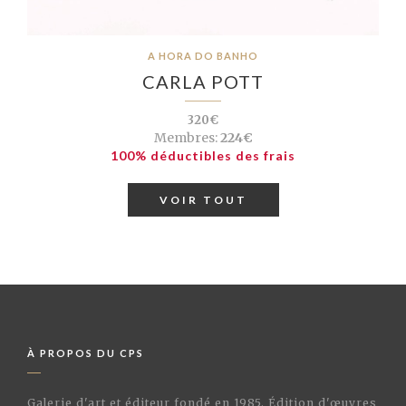
A HORA DO BANHO
CARLA POTT
320€
Membres:
224€
100% déductibles des frais
VOIR TOUT
À PROPOS DU CPS
Galerie d'art et éditeur fondé en 1985. Édition d'œuvres