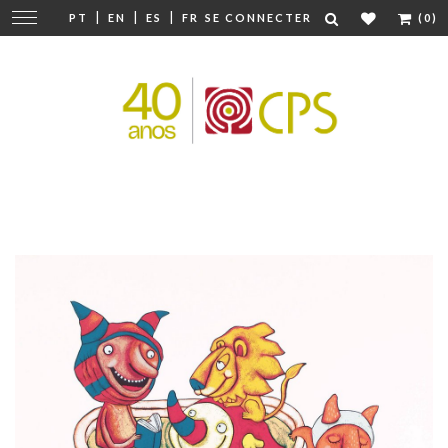
|
|
|
Modifier
PT
EN
ES
FR
SE CONNECTER
(0)
la
navigation