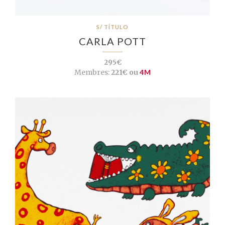
S/ TÍTULO
CARLA POTT
295€
Membres:
221€ ou
4M