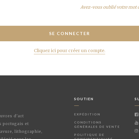
Avez-vous oublié votre mot 
Cliquez ici pour créer un compte.
SOUTIEN
S
EXPÉDITION
œuvres d'art
CONDITIONS
s portugais et
GÉNÉRALES DE VENTE
avure, lithographie,
POLITIQUE DE