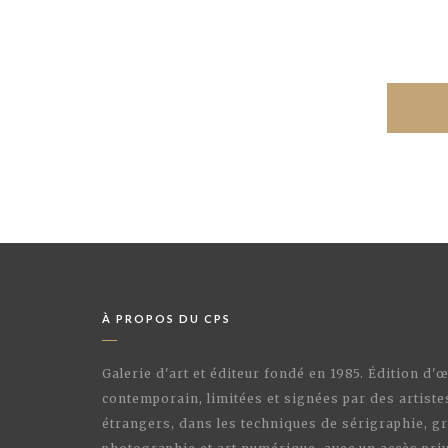
À PROPOS DU CPS
Galerie d'art et éditeur fondé en 1985. Édition d'
contemporain, limitées et signées par des artiste
étrangers, dans les techniques de sérigraphie, gr