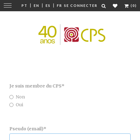
|
|
|
Modifier
PT
EN
ES
FR
SE CONNECTER
(0)
la
navigation
Je suis membre du CPS
*
Non
Oui
Pseudo (email)
*