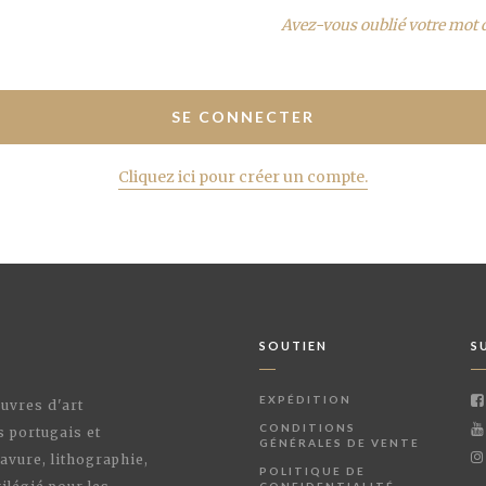
Avez-vous oublié votre mot 
Cliquez ici pour créer un compte.
SOUTIEN
S
EXPÉDITION
œuvres d'art
CONDITIONS
s portugais et
GÉNÉRALES DE VENTE
avure, lithographie,
POLITIQUE DE