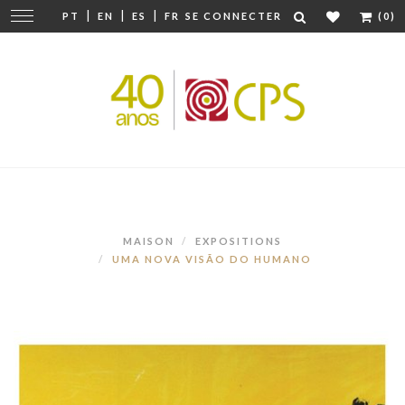
|
|
|
Modifier
PT
EN
ES
FR
SE CONNECTER
(0)
la
navigation
MAISON
EXPOSITIONS
UMA NOVA VISÃO DO HUMANO