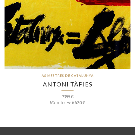
AS MESTRES DE CATALUNYA
ANTONI TÀPIES
7355€
Membres:
6620€