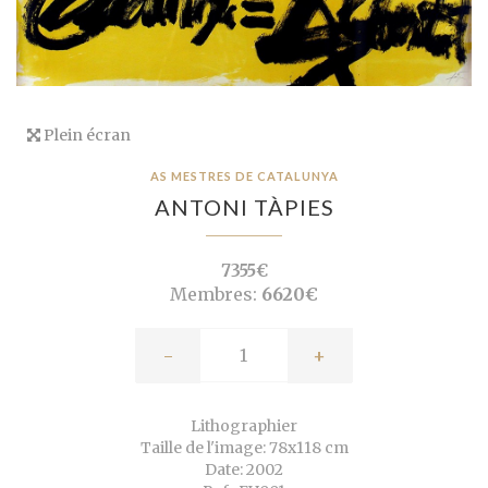
Plein écran
AS MESTRES DE CATALUNYA
ANTONI TÀPIES
7355€
Membres:
6620€
-
+
Lithographier
Taille de l'image: 78x118 cm
Date: 2002