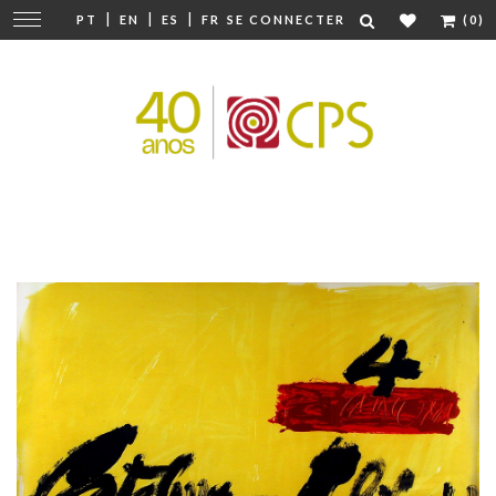
|
|
|
Modifier
PT
EN
ES
FR
SE CONNECTER
(0)
la
navigation