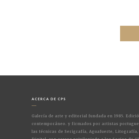
ACERCA DE CPS
Galería de arte y editorial fundada en 1985. Edici
contemporáneo. y firmados por artistas portugue
las técnicas de Serigrafía, Aguafuerte, Litografía,