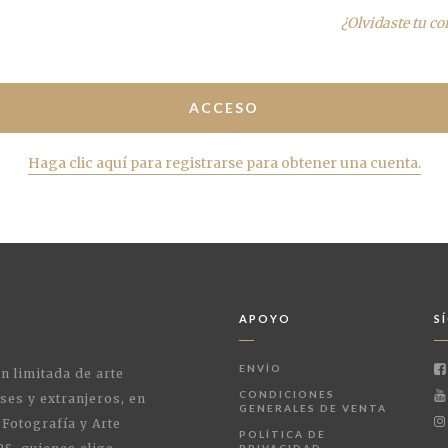
¿Olvidaste tu c
Haga clic aquí para registrarse para obtener una cuenta.
APOYO
S
ENVÍO
ón limitada de arte
CONDICIONES
ses y extranjeros, en
GENERALES DE VENTA
 Fotografía y Arte
POLÍTICA DE