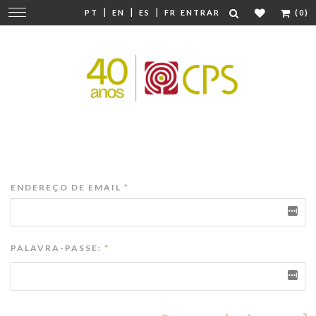
|
|
|
Mudar
PT
EN
ES
FR
ENTRAR
(0)
navegação
ENDEREÇO DE EMAIL
*
PALAVRA-PASSE:
*