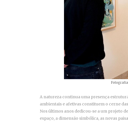
Fotografia
A natureza continua uma presença estrutura
ambientais e afetivas constituem o cerne das
Nos últimos anos dedicou-se a um projeto d
espaço, a dimensão simbólica, as novas pai