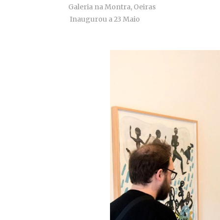
Galeria na Montra, Oeiras
Inaugurou a 23 Maio