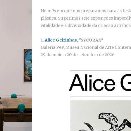
No mês em que nos preparamos para as festa
plástica. Sugerimos sete exposições imperdíve
vitalidade e a diversidade da criação artística
1.
Alice Geirinhas
, "SYCORAX"
Galeria PeP, Museu Nacional de Arte Conte
29 de maio a 20 de setembro de 2026