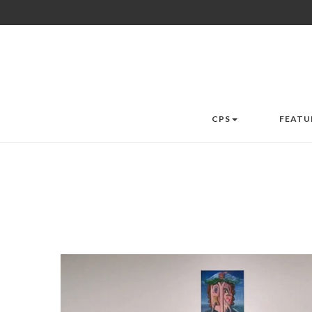
CPS
FEATU