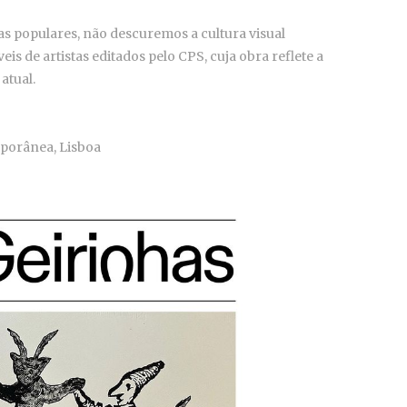
s populares, não descuremos a cultura visual
is de artistas editados pelo CPS, cuja obra reflete a
 atual.
mporânea, Lisboa