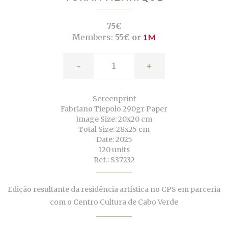
75€
Members:
55€ or
1M
-
+
Screenprint
Fabriano Tiepolo 290gr Paper
Image Size: 20x20 cm
Total Size: 28x25 cm
Date: 2025
120 units
Ref.: S37232
Edição resultante da residência artística no CPS em parceria
com o Centro Cultura de Cabo Verde