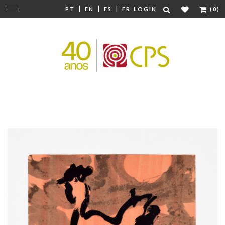
|
|
|
Change
PT
EN
ES
FR
LOGIN
(0)
navigation