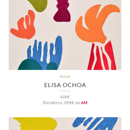
ÁGUA
ELISA OCHOA
430€
Members:
299€ or
6M