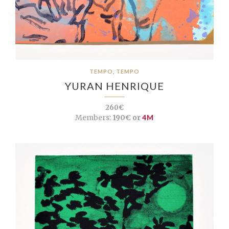
TEMPO, TEMPO
YURAN HENRIQUE
260€
Members:
190€ or
4M