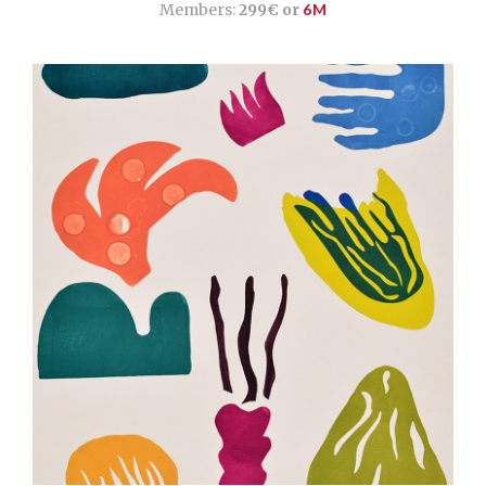
Members:
299€ or
6M