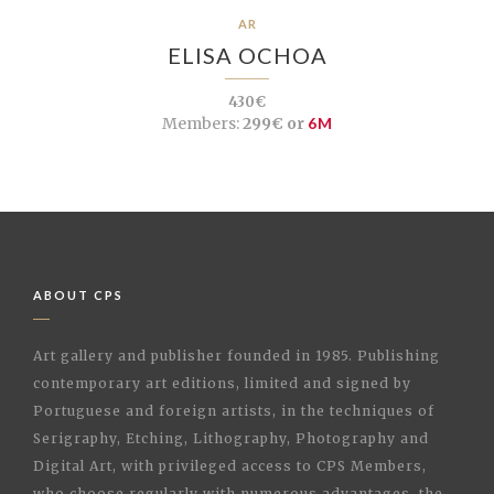
AR
ELISA OCHOA
430€
Members:
299€ or
6M
ABOUT CPS
Art gallery and publisher founded in 1985. Publishing
contemporary art editions, limited and signed by
Portuguese and foreign artists, in the techniques of
Serigraphy, Etching, Lithography, Photography and
Digital Art, with privileged access to CPS Members,
who choose regularly with numerous advantages, the