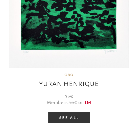
OBO
YURAN HENRIQUE
75€
Members:
55€ or
1M
SEE ALL