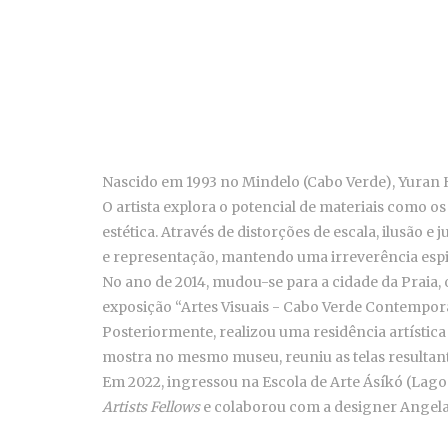
Nascido em 1993 no Mindelo (Cabo Verde), Yuran H
O artista explora o potencial de materiais como o
estética. Através de distorções de escala, ilusão 
e representação, mantendo uma irreverência espi
No ano de 2014, mudou-se para a cidade da Praia, o
exposição “Artes Visuais - Cabo Verde Contemporân
Posteriormente, realizou uma residência artístic
mostra no mesmo museu, reuniu as telas resultant
Em 2022, ingressou na Escola de Arte Ásíkó (Lag
Artists Fellows
e colaborou com a designer Angela 