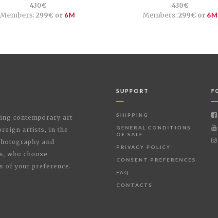
430€
430€
Members:
299€ or
6M
Members:
299€ or
6M
SUPPORT
F
SHIPPING
shing contemporary art
GENERAL CONDITIONS
reign artists, in the
OF SALE
 Photography and
PRIVACY POLICY
rs, who choose
CONSENT PREFERENCES
s of your preference.
FAQ
CONTACTS