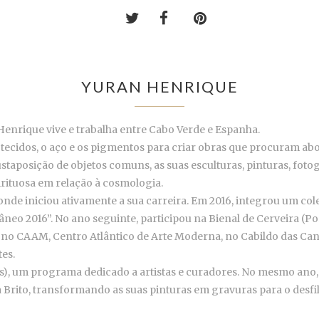
YURAN HENRIQUE
enrique vive e trabalha entre Cabo Verde e Espanha.
s tecidos, o aço e os pigmentos para criar obras que procuram ab
e justaposição de objetos comuns, as suas esculturas, pinturas, fo
rituosa em relação à cosmologia.
nde iniciou ativamente a sua carreira. Em 2016, integrou um colet
eo 2016”. No ano seguinte, participou na Bienal de Cerveira (Po
a no CAAM, Centro Atlântico de Arte Moderna, no Cabildo das Can
es.
os), um programa dedicado a artistas e curadores. No mesmo an
Brito, transformando as suas pinturas em gravuras para o desfi