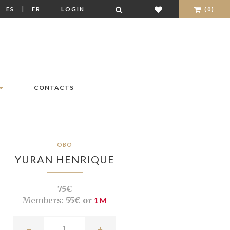
|
|
ES
FR
LOGIN
(0)
CONTACTS
OBO
YURAN HENRIQUE
75€
Members:
55€ or
1M
-
+