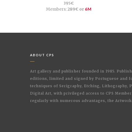
395€
Members:
289€ or
6M
ABOUT CPS
Art gallery and publisher founded in 1985. Publi
editions, limited and signed by Portuguese and fo
techniques of Serigraphy, Etching, Lithography,
Digital Art, with privileged access to CPS Membe
regularly with numerous advantages, the Artwork