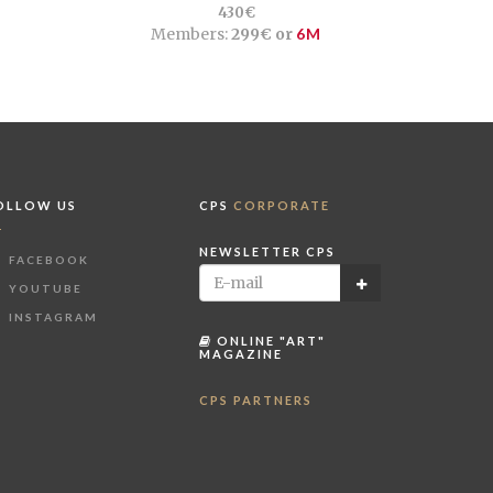
430€
Members:
299€ or
6M
OLLOW US
CPS
CORPORATE
NEWSLETTER CPS
FACEBOOK
YOUTUBE
INSTAGRAM
ONLINE "ART"
MAGAZINE
CPS PARTNERS