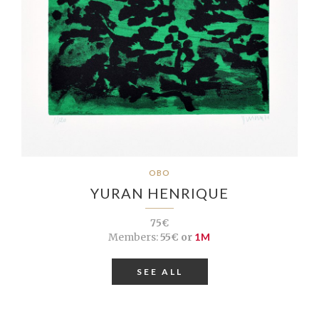
OBO
YURAN HENRIQUE
75€
Members:
55€ or
1M
SEE ALL