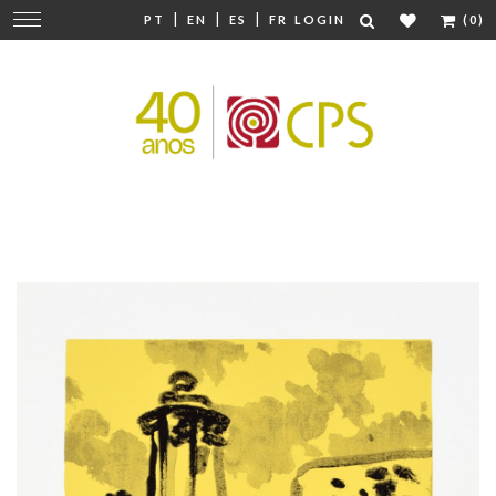
|
|
|
Change
PT
EN
ES
FR
LOGIN
(0)
navigation