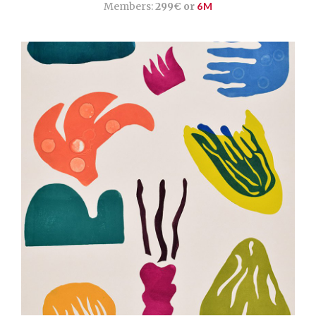
Members:
299€ or
6M