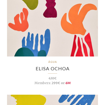
ÁGUA
ELISA OCHOA
430€
Members:
299€ or
6M