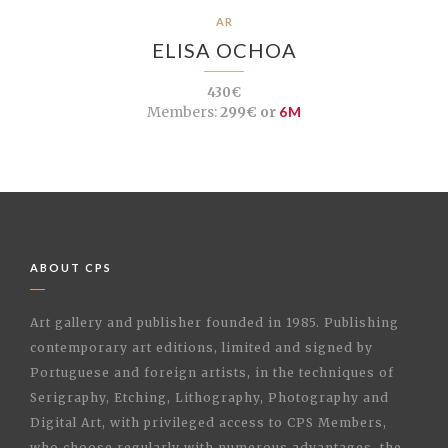
AR
ELISA OCHOA
430€
Members:
299€ or
6M
ABOUT CPS
Art gallery and publisher founded in 1985. Publishing
contemporary art editions, limited and signed by
Portuguese and foreign artists, in the techniques of
Serigraphy, Etching, Lithography, Photography and
Digital Art, with privileged access to CPS Members,
who choose regularly with numerous advantages, the