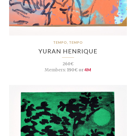
TEMPO, TEMPO
YURAN HENRIQUE
260€
Members:
190€ or
4M