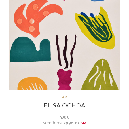
AR
ELISA OCHOA
430€
Members:
299€ or
6M