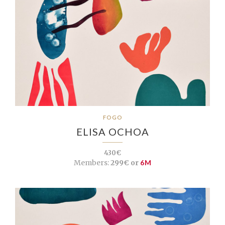
FOGO
ELISA OCHOA
430€
Members:
299€ or
6M