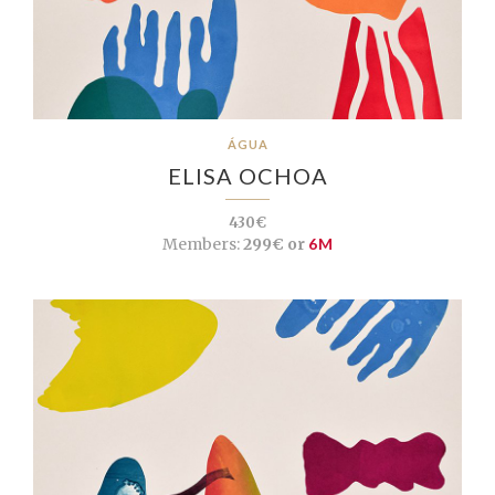
ÁGUA
ELISA OCHOA
430€
Members:
299€ or
6M