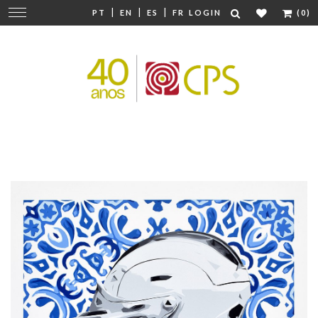
|
|
|
Change
PT
EN
ES
FR
LOGIN
(0)
navigation