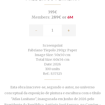
395€
Members:
289€ or
6M
-
+
Screenprint
Fabriano Tiepolo 290gr Paper
Image Size: 50x50 cm
Total Size: 60x56 cm
Date: 2026
100 units
Ref.: S37325
Esta obra inscreve-se, segundo o autor, no universo
conceptual da exposição de pintura e escultura com o título
"Atlas Lusitano", inaugurada em Junho de 2026 pelo
Presidente da República, António José Seguro, no
Camões -