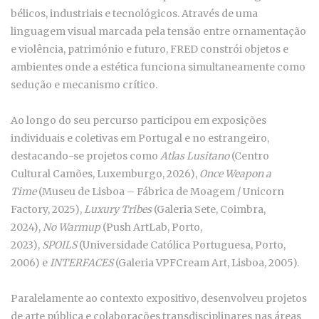
bélicos, industriais e tecnológicos. Através de uma
linguagem visual marcada pela tensão entre ornamentação
e violência, património e futuro, FRED constrói objetos e
ambientes onde a estética funciona simultaneamente como
sedução e mecanismo crítico.
Ao longo do seu percurso participou em exposições
individuais e coletivas em Portugal e no estrangeiro,
destacando-se projetos como
Atlas Lusitano
(Centro
Cultural Camões, Luxemburgo, 2026),
Once Weapon a
Time
(Museu de Lisboa – Fábrica de Moagem / Unicorn
Factory, 2025),
Luxury Tribes
(Galeria Sete, Coimbra,
2024),
No Warmup
(Push ArtLab, Porto,
2023),
SPOILS
(Universidade Católica Portuguesa, Porto,
2006) e
INTERFACES
(Galeria VPFCream Art, Lisboa, 2005).
Paralelamente ao contexto expositivo, desenvolveu projetos
de arte pública e colaborações transdisciplinares nas áreas