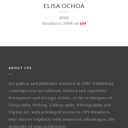
ELISA OCHOA
430€
Members:
299€ or
6M
ABOUT CPS
Art gallery and publisher founded in 1985. Publishing
contemporary art editions, limited and signed by
Portuguese and foreign artists, in the techniques of
Serigraphy, Etching, Lithography, Photography and
Digital Art, with privileged access to CPS Members,
who choose regularly with numerous advantages, the
Artworks of your preference.