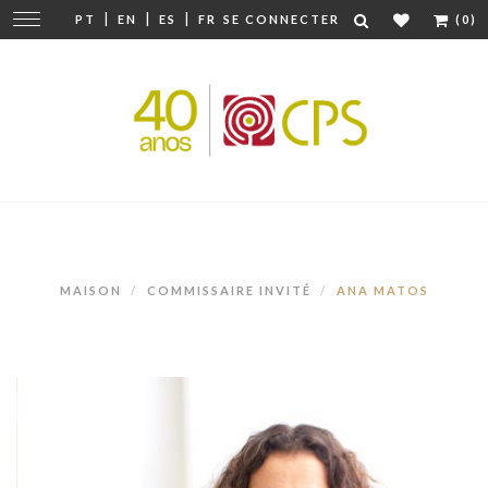
|
|
|
Modifier
PT
EN
ES
FR
SE CONNECTER
(0)
la
navigation
MAISON
COMMISSAIRE INVITÉ
ANA MATOS