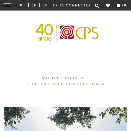
|
|
|
Modifier
PT
EN
ES
FR
SE CONNECTER
(0)
la
navigation
MAISON
NOUVELLES
CPS NA FEIRA DO LIVRO DE LISBOA