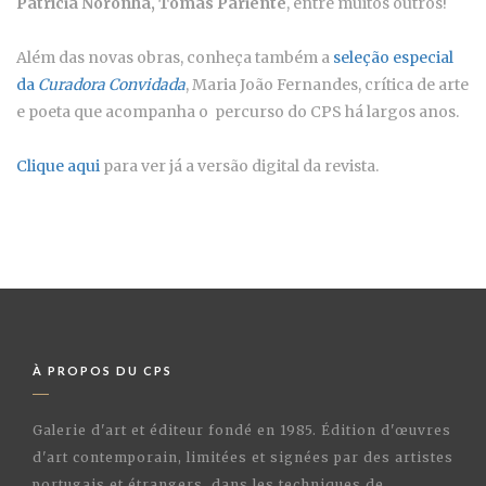
Patrícia Noronha, Tomás Pariente
, entre muitos outros!
Além das novas obras, conheça também a
seleção especial
da
Curadora Convidada
, Maria João Fernandes, crítica de arte
e poeta que acompanha o percurso do CPS há largos anos.
Clique aqui
para ver já a versão digital da revista.
À PROPOS DU CPS
Galerie d'art et éditeur fondé en 1985. Édition d'œuvres
d'art contemporain, limitées et signées par des artistes
portugais et étrangers, dans les techniques de