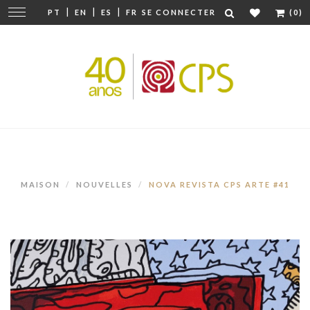
|
|
|
Modifier
PT
EN
ES
FR
SE CONNECTER
(0)
la
navigation
MAISON
NOUVELLES
NOVA REVISTA CPS ARTE #41