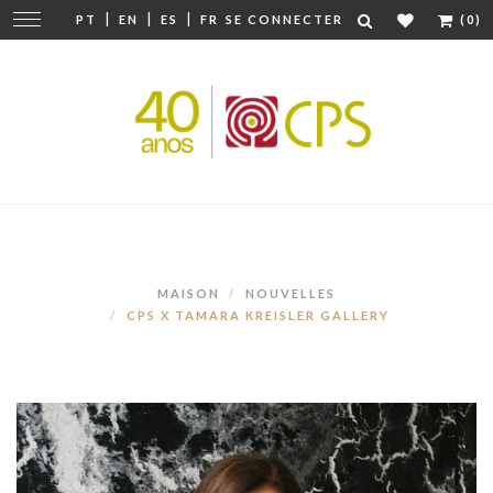
|
|
|
Modifier
PT
EN
ES
FR
SE CONNECTER
(0)
la
navigation
MAISON
NOUVELLES
CPS X TAMARA KREISLER GALLERY