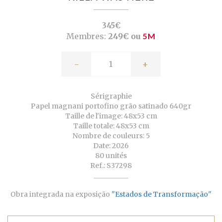
345€
Membres:
249€ ou
5M
-
+
Sérigraphie
Papel magnani portofino grão satinado 640gr
Taille de l'image: 48x53 cm
Taille totale: 48x53 cm
Nombre de couleurs: 5
Date: 2026
80 unités
Ref.: S37298
Obra integrada na exposição
"Estados de Transformação"