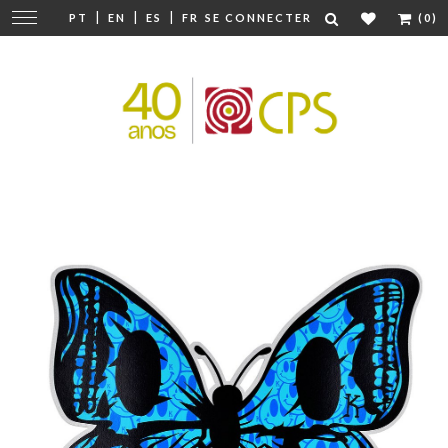
|
|
|
Modifier
PT
EN
ES
FR
SE CONNECTER
(0)
la
navigation