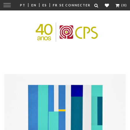
|
|
|
Modifier
PT
EN
ES
FR
SE CONNECTER
(0)
la
navigation