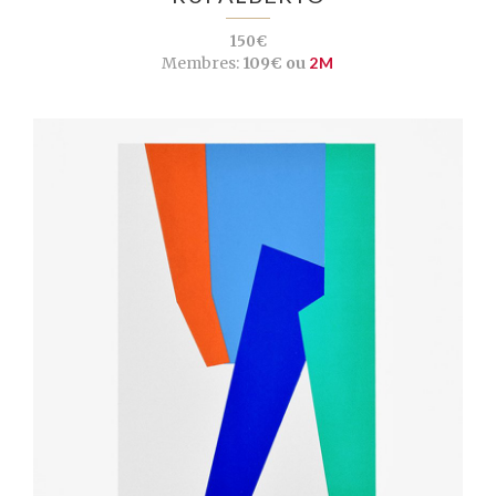
150€
Membres:
109€ ou
2M