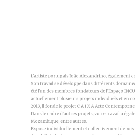
L'artiste portugais João Alexandrino, également co
Son travail se développe dans différents domaines et 
été l'un des membres fondateurs de l'Espaço INCUB
actuellement plusieurs projets individuels et en c
2013, il fonde le projet C A I X A Arte Contemporne
Dans le cadre d'autres projets, votre travail a égal
Mozambique, entre autres.
Expose individuellement et collectivement depuis