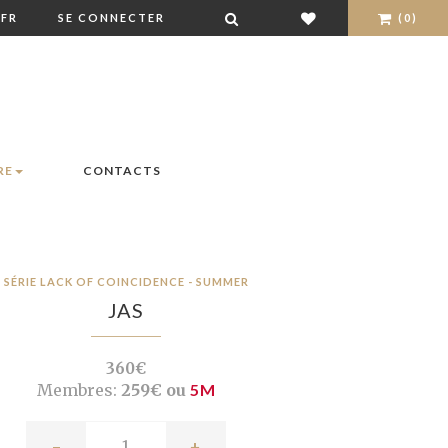
FR
SE CONNECTER
(0)
RE
CONTACTS
SÉRIE LACK OF COINCIDENCE - SUMMER
JAS
360€
Membres:
259€ ou
5M
-
+