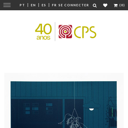
|
|
|
Modifier
PT
EN
ES
FR
SE CONNECTER
(0)
la
navigation