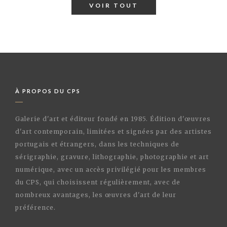
VOIR TOUT
À PROPOS DU CPS
Galerie d'art et éditeur fondé en 1985. Édition d'œuvres
d'art contemporain, limitées et signées par des artistes
portugais et étrangers, dans les techniques de
sérigraphie, gravure, lithographie, photographie et art
numérique, avec un accès privilégié pour les membres
du CPS, qui choisissent régulièrement, avec de
nombreux avantages, les œuvres d'art de leur
préférence.