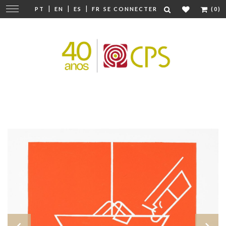
|
|
|
Modifier
PT
EN
ES
FR
SE CONNECTER
(0)
la
navigation