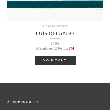
O CASAL LEITOR
LUÍS DELGADO
240€
Membres:
169€ ou
3M
VOIR TOUT
À PROPOS DU CPS