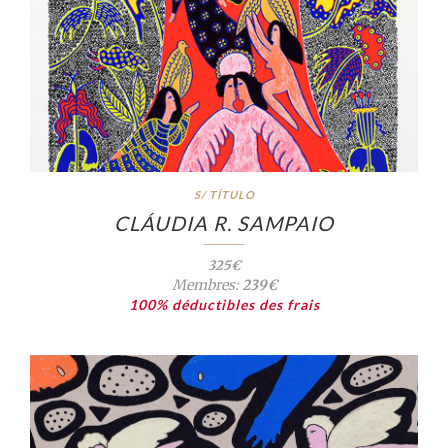
S/ TÍTULO
CLÁUDIA R. SAMPAIO
325€
Membres:
239€
100% déductibles des frais