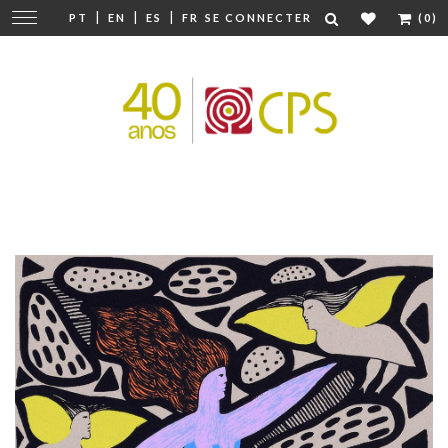
|
|
|
Modifier
PT
EN
ES
FR
SE CONNECTER
(0)
la
navigation