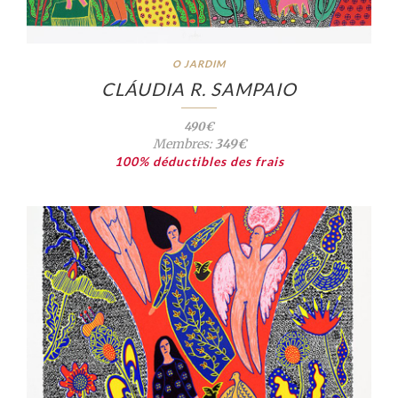
O JARDIM
CLÁUDIA R. SAMPAIO
490€
Membres:
349€
100% déductibles des frais