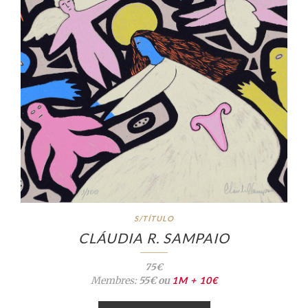
S/TÍTULO
CLÁUDIA R. SAMPAIO
75€
Membres:
55€ ou
1M + 10€