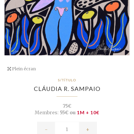
Plein écran
S/TÍTULO
CLÁUDIA R. SAMPAIO
75€
Membres:
55€ ou
1M + 10€
-
+