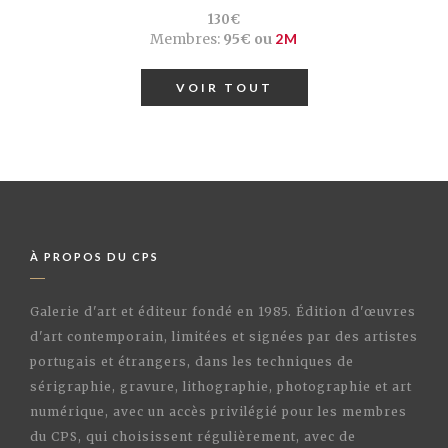
130€
Membres:
95€ ou
2M
VOIR TOUT
À PROPOS DU CPS
Galerie d'art et éditeur fondé en 1985. Édition d'œuvres
d'art contemporain, limitées et signées par des artistes
portugais et étrangers, dans les techniques de
sérigraphie, gravure, lithographie, photographie et art
numérique, avec un accès privilégié pour les membres
du CPS, qui choisissent régulièrement, avec de