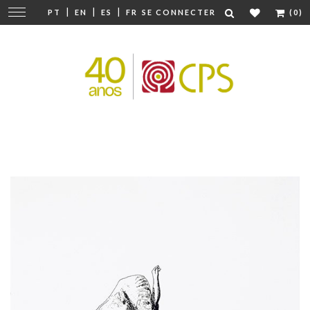
|
|
|
Modifier
PT
EN
ES
FR
SE CONNECTER
(0)
la
navigation