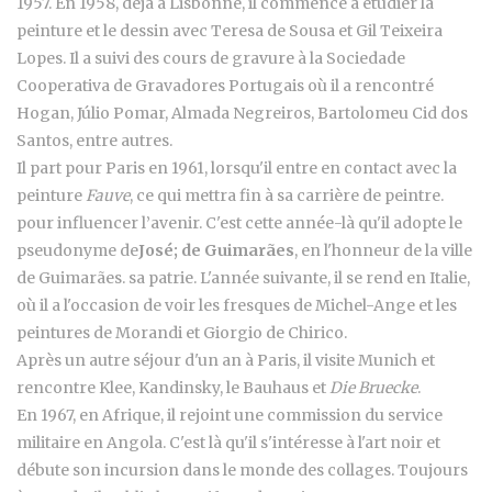
1957. En 1958, déjà à Lisbonne, il commence à étudier la
peinture et le dessin avec Teresa de Sousa et Gil Teixeira
Lopes. Il a suivi des cours de gravure à la Sociedade
Cooperativa de Gravadores Portugais où il a rencontré
Hogan, Júlio Pomar, Almada Negreiros, Bartolomeu Cid dos
Santos, entre autres.
Il part pour Paris en 1961, lorsqu'il entre en contact avec la
peinture
Fauve
, ce qui mettra fin à sa carrière de peintre.
pour influencer l’avenir. C'est cette année-là qu'il adopte le
pseudonyme de
José; de Guimarães
, en l'honneur de la ville
de Guimarães. sa patrie. L'année suivante, il se rend en Italie,
où il a l'occasion de voir les fresques de Michel-Ange et les
peintures de Morandi et Giorgio de Chirico.
Après un autre séjour d'un an à Paris, il visite Munich et
rencontre Klee, Kandinsky, le Bauhaus et
Die Bruecke
.
En 1967, en Afrique, il rejoint une commission du service
militaire en Angola. C'est là qu'il s'intéresse à l'art noir et
débute son incursion dans le monde des collages. Toujours