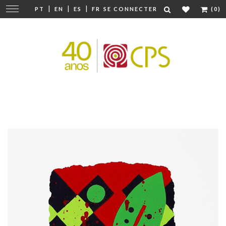
|
|
|
Modifier
PT
EN
ES
FR
SE CONNECTER
(0)
la
navigation