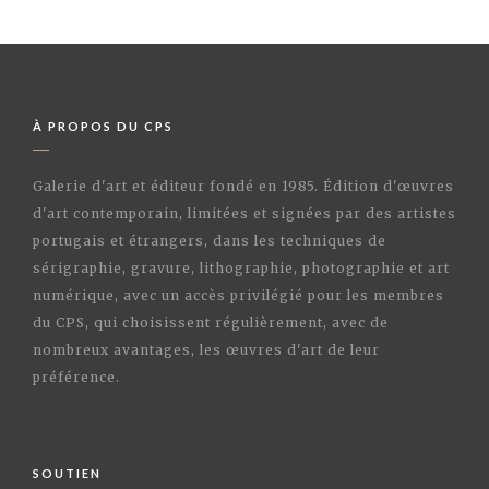
À PROPOS DU CPS
Galerie d'art et éditeur fondé en 1985. Édition d'œuvres
d'art contemporain, limitées et signées par des artistes
portugais et étrangers, dans les techniques de
sérigraphie, gravure, lithographie, photographie et art
numérique, avec un accès privilégié pour les membres
du CPS, qui choisissent régulièrement, avec de
nombreux avantages, les œuvres d'art de leur
préférence.
SOUTIEN