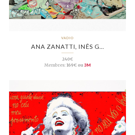
VADIO
ANA ZANATTI, INÊS G…
240€
Membres:
169€ ou
3M