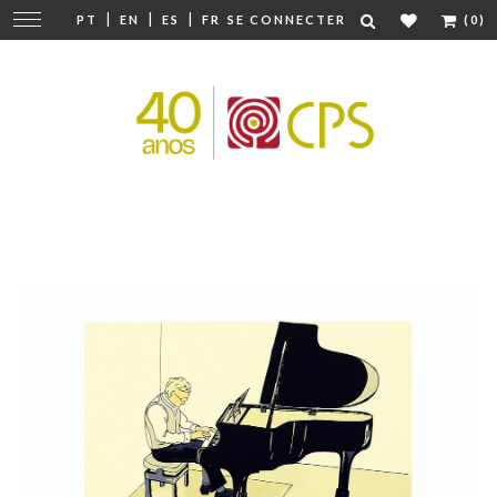
|
|
|
Modifier
PT
EN
ES
FR
SE CONNECTER
(0)
la
navigation