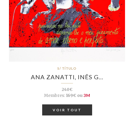
S/ TÍTULO
ANA ZANATTI, INÊS G…
240€
Membres:
169€ ou
3M
VOIR TOUT