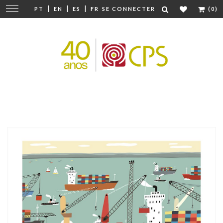
|
|
|
Modifier
PT
EN
ES
FR
SE CONNECTER
(0)
la
navigation