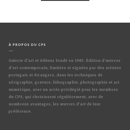
À PROPOS DU CPS
Galerie d'art et éditeur fondé en 1985. Édition d'œuvres
d'art contemporain, limitées et signées par des artistes
portugais et étrangers, dans les techniques de
sérigraphie, gravure, lithographie, photographie et art
numérique, avec un accès privilégié pour les membres
du CPS, qui choisissent régulièrement, avec de
nombreux avantages, les œuvres d'art de leur
préférence.