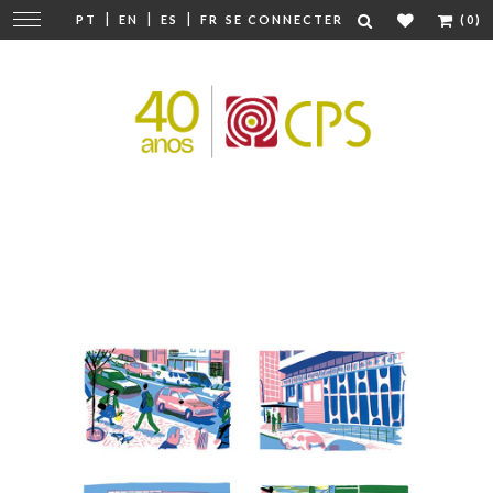
|
|
|
Modifier
PT
EN
ES
FR
SE CONNECTER
(0)
la
navigation