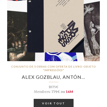
CONJUNTO DE 5 OBRAS COM OFERTA DE LIVRO-OBJETO
"IMPRESSÕES"
ALEX GOZBLAU, ANTÓN…
1075€
Membres:
779€ ou
16M
VOIR TOUT