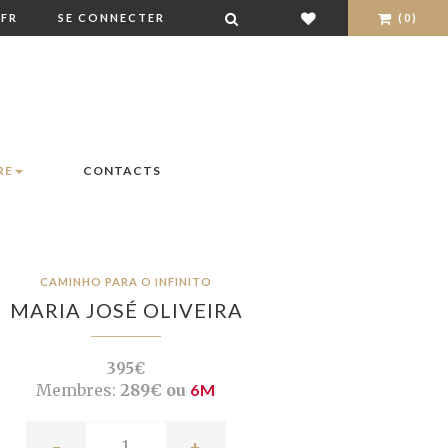
FR
SE CONNECTER
(0)
RE
CONTACTS
CAMINHO PARA O INFINITO
MARIA JOSÉ OLIVEIRA
395€
Membres:
289€ ou
6M
-
+