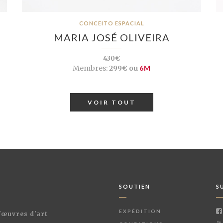
CONCEITO ESPACIAL
MARIA JOSÉ OLIVEIRA
430€
Membres:
299€ ou
6M
VOIR TOUT
SOUTIEN
S
EXPÉDITION
d'œuvres d'art