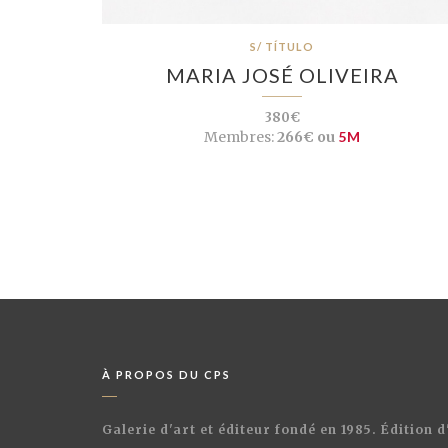
S/ TÍTULO
MARIA JOSÉ OLIVEIRA
380€
Membres:
266€ ou
5M
À PROPOS DU CPS
Galerie d'art et éditeur fondé en 1985. Édition 