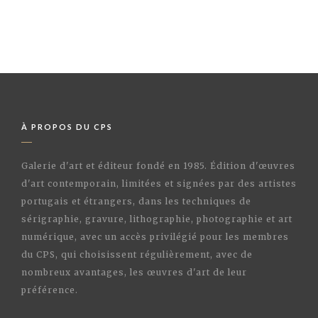
À PROPOS DU CPS
Galerie d'art et éditeur fondé en 1985. Édition d'œuvres
d'art contemporain, limitées et signées par des artistes
portugais et étrangers, dans les techniques de
sérigraphie, gravure, lithographie, photographie et art
numérique, avec un accès privilégié pour les membres
du CPS, qui choisissent régulièrement, avec de
nombreux avantages, les œuvres d'art de leur
préférence.