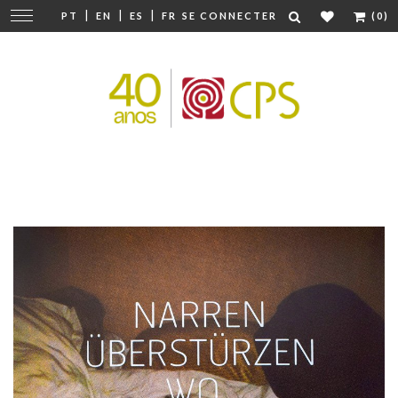
|
|
|
Modifier
PT
EN
ES
FR
SE CONNECTER
(0)
la
navigation