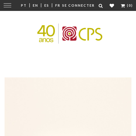
|
|
|
Modifier
PT
EN
ES
FR
SE CONNECTER
(0)
la
navigation