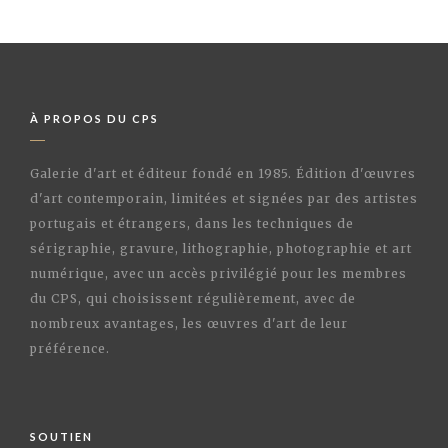
À PROPOS DU CPS
Galerie d'art et éditeur fondé en 1985. Édition d'œuvres
d'art contemporain, limitées et signées par des artistes
portugais et étrangers, dans les techniques de
sérigraphie, gravure, lithographie, photographie et art
numérique, avec un accès privilégié pour les membres
du CPS, qui choisissent régulièrement, avec de
nombreux avantages, les œuvres d'art de leur
préférence.
SOUTIEN