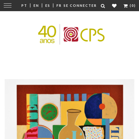
|
|
|
Modifier
PT
EN
ES
FR
SE CONNECTER
(0)
la
navigation