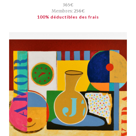
365€
Membres:
256€
100% déductibles des frais