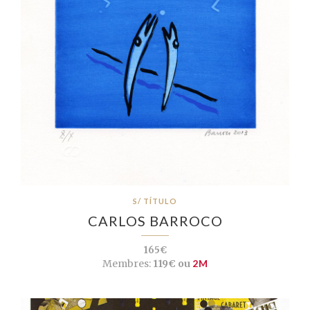
S/ TÍTULO
CARLOS BARROCO
165€
Membres:
119€ ou
2M