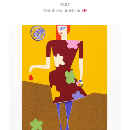
380€
Membres:
266€ ou
5M