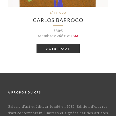
S/ TÍTULO
CARLOS BARROCO
380€
Membres:
266€ ou
5M
VOIR TOUT
À PROPOS DU CPS
Galerie d'art et éditeur fondé en 1985. Édition d'œuvres
d'art contemporain, limitées et signées par des artistes