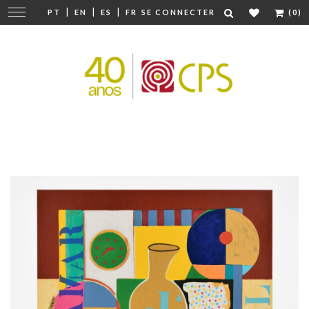
|
|
|
Modifier
PT
EN
ES
FR
SE CONNECTER
(0)
la
navigation