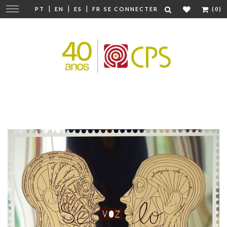
|
|
|
Modifier
PT
EN
ES
FR
SE CONNECTER
(0)
la
navigation