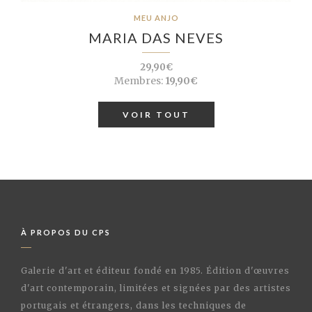
MEU ANJO
MARIA DAS NEVES
29,90€
Membres:
19,90€
VOIR TOUT
À PROPOS DU CPS
Galerie d'art et éditeur fondé en 1985. Édition d'œuvres
d'art contemporain, limitées et signées par des artistes
portugais et étrangers, dans les techniques de