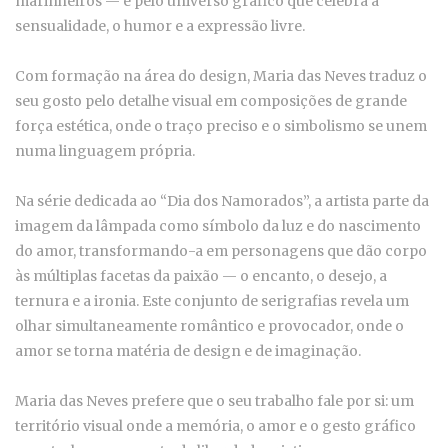
marinheiros — e pelo universo gráfico que celebra a
sensualidade, o humor e a expressão livre.
Com formação na área do design, Maria das Neves traduz o
seu gosto pelo detalhe visual em composições de grande
força estética, onde o traço preciso e o simbolismo se unem
numa linguagem própria.
Na série dedicada ao “Dia dos Namorados”, a artista parte da
imagem da lâmpada como símbolo da luz e do nascimento
do amor, transformando-a em personagens que dão corpo
às múltiplas facetas da paixão — o encanto, o desejo, a
ternura e a ironia. Este conjunto de serigrafias revela um
olhar simultaneamente romântico e provocador, onde o
amor se torna matéria de design e de imaginação.
Maria das Neves prefere que o seu trabalho fale por si: um
território visual onde a memória, o amor e o gesto gráfico