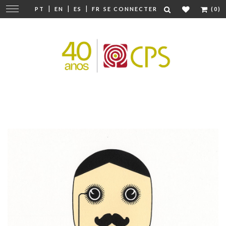
|
|
|
Modifier
PT
EN
ES
FR
SE CONNECTER
(0)
la
navigation