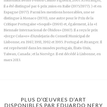
nationaux Bento Pessoa Casino Figueira, 2007. À l'étranger,
il a été distingué par 6 prix ;mios en Italie (1975/1977). ) et en
Espagne (1977). Parmi les mentions honorables, une se
distingue à Monaco (1970), une autre pour le Prix de la
Critique Portugaise «Soquil» (1969) et, également, à la «I
Biennale Internacional de Óbidos» (1987). Il a reçu le prix
«Jorge Cola»o» d'Azulejaria du Conseil Municipal de
Lisbonne, en 1987, 1991, 1992 et 1995. Portugal et étranger. Il
est représenté dans les musées portugais, États-Unis,
Taiwan, Canada ; et la Norvège. Il est décédé à Lisbonne, en
mars 2013.
PLUS D’ŒUVRES D’ART
DISPONIBLES PAR EDUARDO NERY