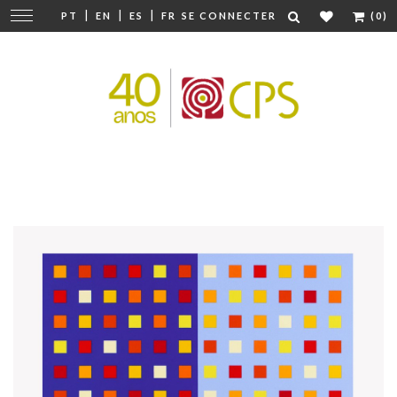
|
|
|
Modifier
PT
EN
ES
FR
SE CONNECTER
(0)
la
navigation