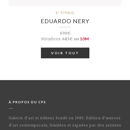
S/ TÍTULO
EDUARDO NERY
690€
Membres:
483€ ou
10M
VOIR TOUT
À PROPOS DU CPS
Galerie d'art et éditeur fondé en 1985. Édition d'œuvres
d'art contemporain, limitées et signées par des artistes