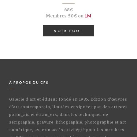
68€
Membres:
50€ ou
1M
VOIR TOUT
À PROPOS DU CPS
Galerie d'art et éditeur fondé en 1985. Édition d'œuvres
d'art contemporain, limitées et signées par des artistes
portugais et étrangers, dans les techniques de
sérigraphie, gravure, lithographie, photographie et art
numérique, avec un accès privilégié pour les membres