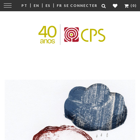
|
|
|
Modifier
PT
EN
ES
FR
SE CONNECTER
(0)
la
navigation