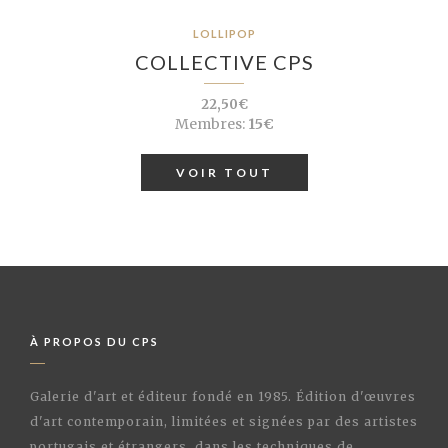
LOLLIPOP
COLLECTIVE CPS
22,50€
Membres:
15€
VOIR TOUT
À PROPOS DU CPS
Galerie d'art et éditeur fondé en 1985. Édition d'œuvres
d'art contemporain, limitées et signées par des artistes
portugais et étrangers, dans les techniques de