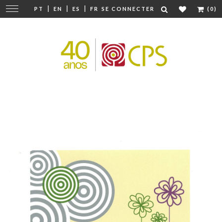
|
|
|
Modifier
PT
EN
ES
FR
SE CONNECTER
(0)
la
navigation